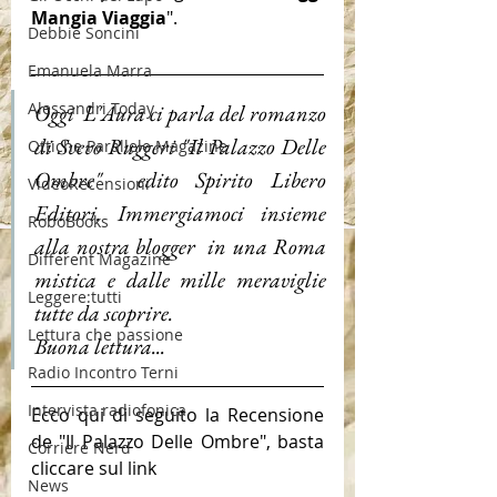
Mangia Viaggia
".
Debbie Soncini
Emanuela Marra
Alessandri Today
Oggi  L'Aura ci parla del romanzo 
di Svevo Ruggeri "Il Palazzo Delle 
Ottiche Parallele Magazine
Ombre"  edito Spirito Libero 
VideoRecensioni
Editori. Immergiamoci insieme 
RoboBooks
alla nostra blogger  in una Roma 
Different Magazine
mistica e dalle mille meraviglie 
Leggere:tutti
tutte da scoprire. 
Lettura che passione
Buona lettura...
Radio Incontro Terni
Intervista radiofonica
Ecco qui di seguito la Recensione 
de "Il Palazzo Delle Ombre", basta 
Corriere Nerd
cliccare sul link
News