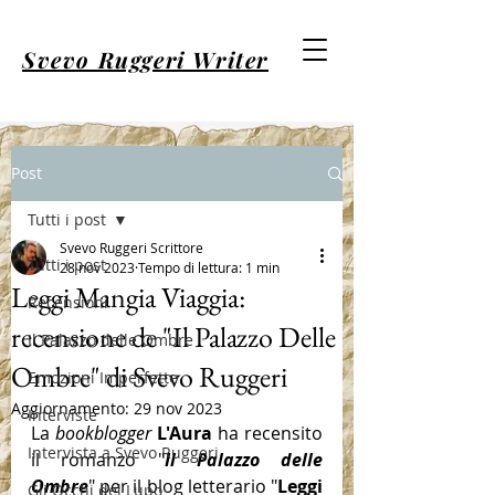
Svevo Ruggeri Writer
Post
Tutti i post
Svevo Ruggeri Scrittore
Tutti i post
28 nov 2023
Tempo di lettura: 1 min
Leggi Mangia Viaggia:
Recensioni
recensione de "Il Palazzo Delle
Il Palazzo delle Ombre
Ombre" di Svevo Ruggeri
Emozioni Imperfette
Aggiornamento:
29 nov 2023
Interviste
La 
bookblogger
L'Aura
 ha recensito 
Intervista a Svevo Ruggeri
il romanzo "
Il Palazzo delle 
Ombre
" per il blog letterario "
Leggi 
Gli Occhi del Lupo