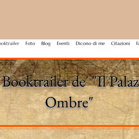
ooktrailer
Foto
Blog
Eventi
Dicono di me
Citazioni
F
Booktrailer de' "Il Palaz
Ombre"