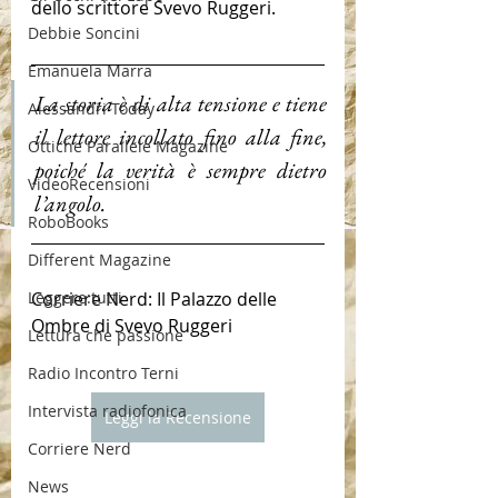
dello scrittore Svevo Ruggeri.
Debbie Soncini
Emanuela Marra
La storia è di alta tensione e tiene 
Alessandri Today
il lettore incollato fino alla fine, 
Ottiche Parallele Magazine
poiché la verità è sempre dietro 
VideoRecensioni
l’angolo.
RoboBooks
Different Magazine
Leggere:tutti
Corriere Nerd: Il Palazzo delle 
Ombre di Svevo Ruggeri
Lettura che passione
Radio Incontro Terni
Intervista radiofonica
Leggi la Recensione
Corriere Nerd
News