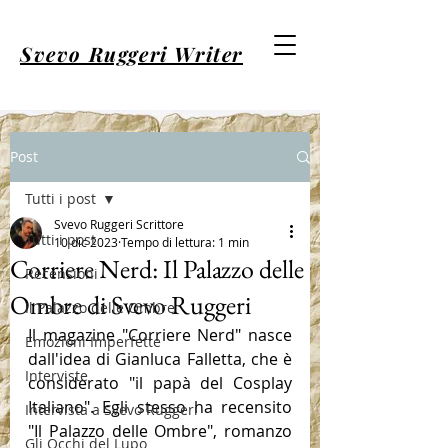
Svevo Ruggeri Writer
Post
Tutti i post
Svevo Ruggeri Scrittore
Tutti i post
10 dic 2023
Tempo di lettura: 1 min
Corriere Nerd: Il Palazzo delle
Recensioni
Ombre di Svevo Ruggeri
Il Palazzo delle Ombre
Il magazine "Corriere Nerd" nasce 
Emozioni Imperfette
dall'idea di Gianluca Falletta, che è 
Interviste
considerato "il papà del Cosplay 
Italiano". Egli stesso ha recensito 
Intervista a Svevo Ruggeri
"Il Palazzo delle Ombre", romanzo 
Gli Occhi del Lupo