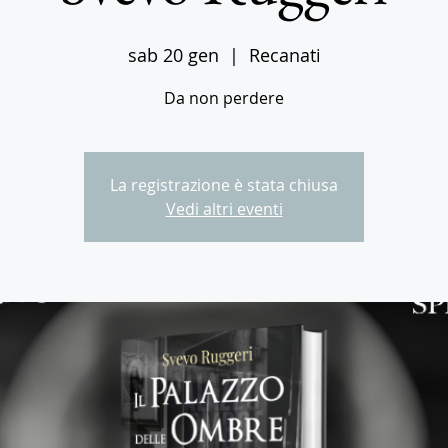
sab 20 gen
  |  
Recanati
Da non perdere
La registrazione è stata chiusa
Vedi altri eventi