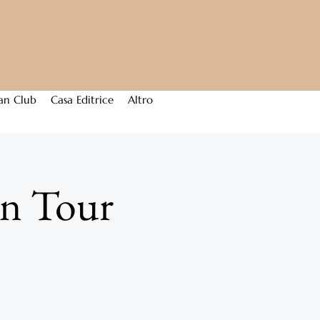
an Club
Casa Editrice
Altro
On Tour
o